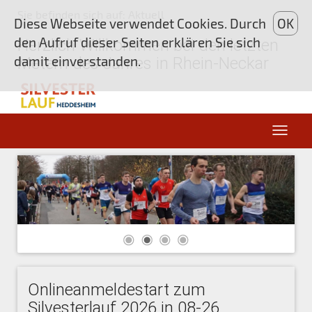
Sie befinden sich auf: Aktuell
Diese Webseite verwendet Cookies. Durch
OK
den Aufruf dieser Seiten erklären Sie sich
Herzlich Willkommen bei den letzten
damit einverstanden.
Metern des Jahres in Rhein-Neckar
Onlineanmeldestart zum
Silvesterlauf 2026 in 08-26