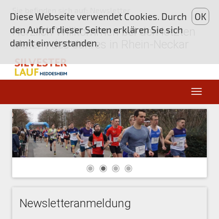
Sie befinden sich auf: Newsletter
Diese Webseite verwendet Cookies. Durch
OK
den Aufruf dieser Seiten erklären Sie sich
Herzlich Willkommen bei den letzten
damit einverstanden.
Metern des Jahres in Rhein-Neckar
Newsletteranmeldung